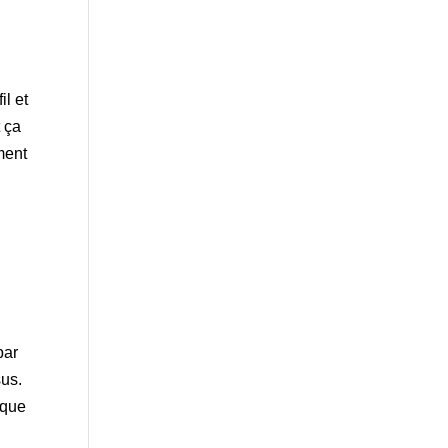
il et
 ça
ment
par
sus.
 que