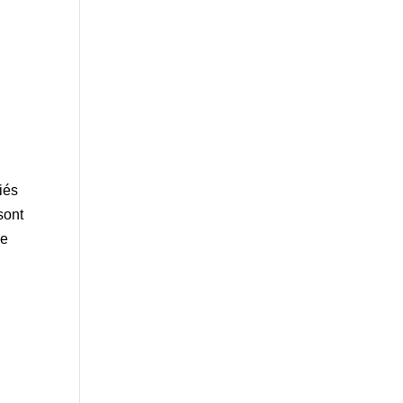
riés
sont
ce