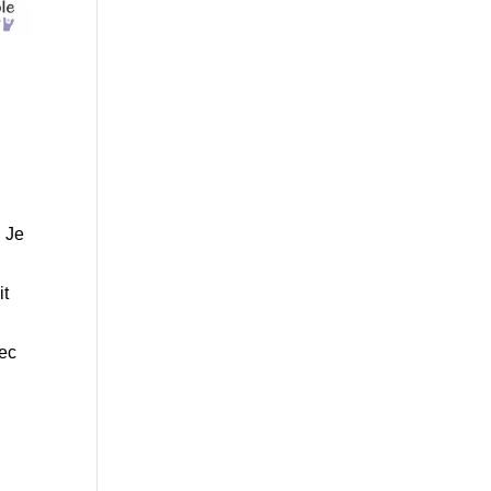
. Je
it
vec